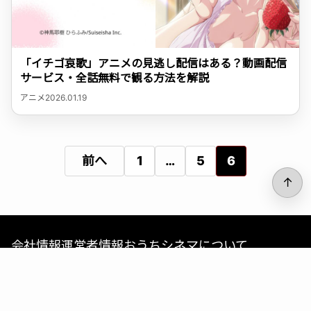
「イチゴ哀歌」アニメの見逃し配信はある？動画配信
サービス・全話無料で観る方法を解説
アニメ
2026.01.19
投
前へ
1
…
5
6
↑
稿
の
会社情報
運営者情報
おうちシネマについて
ペ
コンテンツポリシー
プライバシーポリシー
ー
サイトポリシー
お問い合わせ
© 2026 おうちシネマ