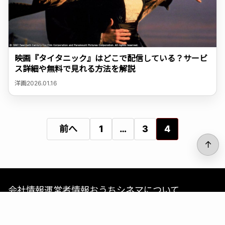
映画『タイタニック』はどこで配信している？サービ
ス詳細や無料で見れる方法を解説
洋画
2026.01.16
投
前へ
1
…
3
4
↑
稿
の
会社情報
運営者情報
おうちシネマについて
ペ
コンテンツポリシー
プライバシーポリシー
ー
サイトポリシー
お問い合わせ