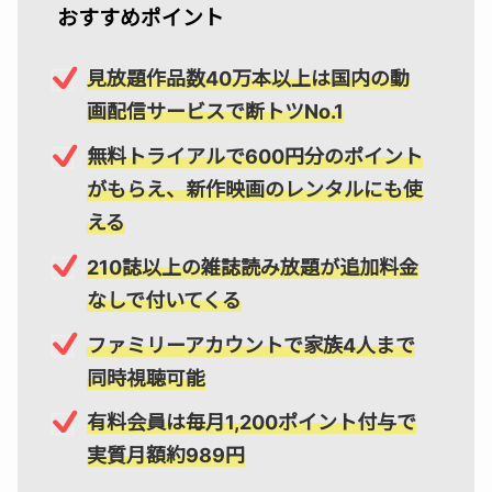
おすすめポイント
見放題作品数40万本以上
は国内の動
画配信サービスで断トツNo.1
無料トライアルで
600円分のポイント
がもらえ、新作映画のレンタルにも使
える
210誌以上の
雑誌読み放題
が追加料金
なしで付いてくる
ファミリーアカウントで家族4人まで
同時視聴可能
有料会員は毎月1,200ポイント付与で
実質月額約989円