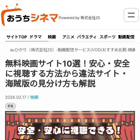
メニ
Powered by 株式会社25
サイトTOP
ドラマ
映画
アニメ
バラエティ
スポーツ
動画配信サ
auひかり（株式会社25）
›
動画配信サービス(VOD)おすすめ比較
›
映画
›
無料映画サイト10選！安心・安全
に視聴する方法から違法サイト・
海賊版の見分け方も解説
2026.02.17
/
映画
PR