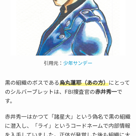
引用元：
少年サンデー
黒の組織のボスである
烏丸蓮耶（あの方）
にとって
のシルバーブレットは、FBI捜査官の
赤井秀一
で
す。
赤井秀一はかつて「諸星大」という偽名で黒の組織
に潜入し、「ライ」というコードネームで内部情報
を入手していました。正体が発覚した後も組織に大