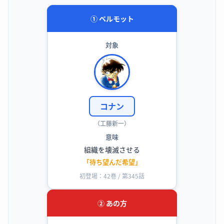
① ベルモット
対象
コナン
（工藤新一）
意味
組織を壊滅させる
「待ち望んだ希望」
初登場：42巻 / 第345話
② あの方