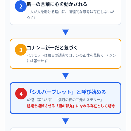
新一の言葉に心を動かされる
2
「人が人を助ける理由に、論理的な思考は存在しないだ
ろ？」
▼
コナン＝新一だと気づく
3
ベルモットは独自の調査でコナンの正体を見抜く → ジン
には報告せず
▼
「シルバーブレット」と呼び始める
4
42巻（第345話）「満月の夜の二元ミステリー」
組織を壊滅させる「銀の弾丸」になれる存在として期待
▼