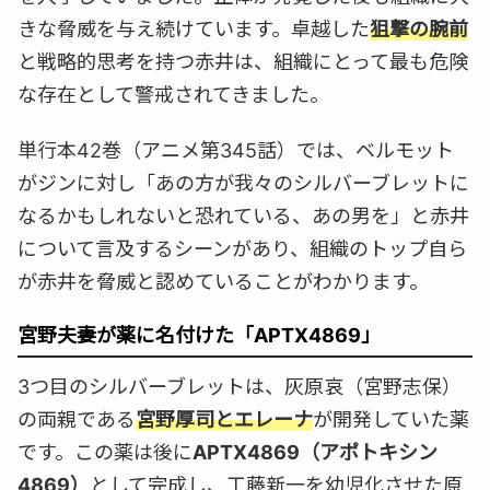
きな脅威を与え続けています。卓越した
狙撃の腕前
と戦略的思考を持つ赤井は、組織にとって最も危険
な存在として警戒されてきました。
単行本42巻（アニメ第345話）では、ベルモット
がジンに対し「あの方が我々のシルバーブレットに
なるかもしれないと恐れている、あの男を」と赤井
について言及するシーンがあり、組織のトップ自ら
が赤井を脅威と認めていることがわかります。
宮野夫妻が薬に名付けた「APTX4869」
3つ目のシルバーブレットは、灰原哀（宮野志保）
の両親である
宮野厚司とエレーナ
が開発していた薬
です。この薬は後に
APTX4869（アポトキシン
4869）
として完成し、工藤新一を幼児化させた原