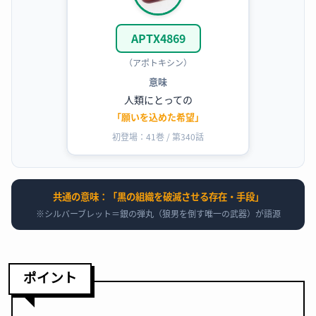
APTX4869
（アポトキシン）
意味
人類にとっての
「願いを込めた希望」
初登場：41巻 / 第340話
共通の意味：「黒の組織を破滅させる存在・手段」
※シルバーブレット＝銀の弾丸（狼男を倒す唯一の武器）が語源
ポイント