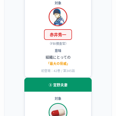
対象
赤井秀一
（FBI捜査官）
意味
組織にとっての
「最大の脅威」
初登場：42巻 / 第345話
③ 宮野夫妻
対象