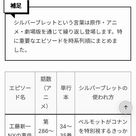
補足
シルバーブレットという言葉は原作・アニ
メ・劇場版を通じて繰り返し登場します。特
に重要なエピソードを時系列順にまとめま
した。
話数
エピソー
（ア
単行
シルバーブレットの
ド名
ニ
本
使われ方
メ）
↑
第
ベルモットがコナン
工藤新一
34〜
286〜
を特別視するきっか
NYの事件
35巻