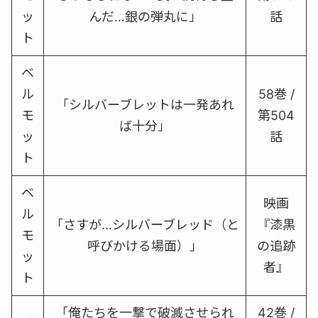
ッ
んだ…銀の弾丸に」
話
ト
ベ
ル
58巻 /
「シルバーブレットは一発あれ
モ
第504
ば十分」
ッ
話
ト
ベ
映画
ル
「さすが…シルバーブレッド（と
『漆黒
モ
呼びかける場面）」
の追跡
ッ
者』
ト
「俺たちを一撃で破滅させられ
42巻 /