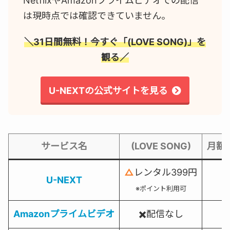
NetflixやAmazonプライムビデオでの配信
は現時点では確認できていません。
＼31日間無料！今すぐ「(LOVE SONG)」を
観る／
U-NEXTの公式サイトを見る
サービス名
(LOVE SONG)
月額
△
レンタル399円
U-NEXT
※ポイント利用可
Amazonプライムビデオ
✖️配信なし