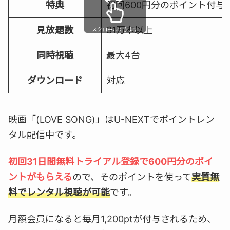
特典
初回600円分のポイント付与 /
見放題数
31万本以上
スクロールできます
同時視聴
最大4台
ダウンロード
対応
映画「(LOVE SONG)」はU-NEXTでポイントレン
タル配信中です。
初回31日間無料トライアル登録で600円分のポイ
ントがもらえる
ので、そのポイントを使って
実質無
料でレンタル視聴が可能
です。
月額会員になると毎月1,200ptが付与されるため、