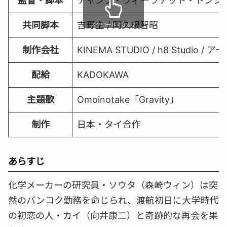
監督・脚本
チャンプ・ウィーラチット・トンジ
共同脚本
吉野主 / 阿久根智昭
スクロールできます
制作会社
KINEMA STUDIO / h8 Studio
配給
KADOKAWA
主題歌
Omoinotake「Gravity」
制作
日本・タイ合作
あらすじ
化学メーカーの研究員・ソウタ（森崎ウィン）は突
然のバンコク勤務を命じられ、渡航初日に大学時代
の初恋の人・カイ（向井康二）と奇跡的な再会を果