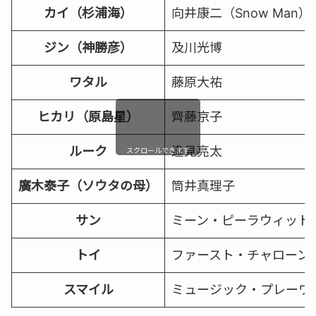
カイ（杉浦海）
向井康二（Snow Man）
ジン（神勝彦）
及川光博
ワタル
藤原大祐
ヒカリ（原島星）
齊藤京子
ルーク
逢見亮太
スクロールできます
廣木泰子（ソウタの母）
筒井真理子
サン
ミーン・ピーラウィット
トイ
ファースト・チャローン
スマイル
ミュージック・プレーワ