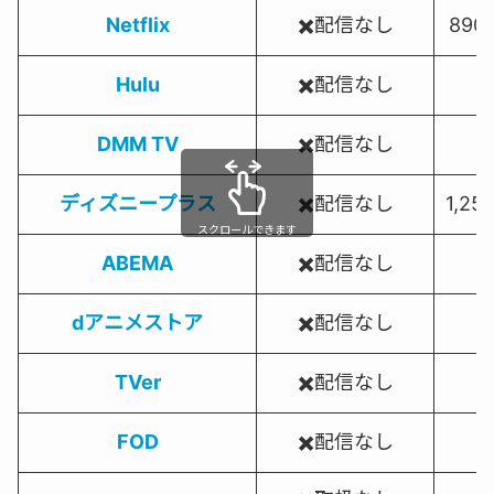
Netflix
✖️配信なし
890
Hulu
✖️配信なし
DMM TV
✖️配信なし
ディズニープラス
✖️配信なし
1,25
スクロールできます
ABEMA
✖️配信なし
dアニメストア
✖️配信なし
TVer
✖️配信なし
FOD
✖️配信なし