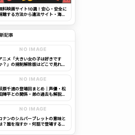
無料映画サイト10選！安心・安全に
視聴する方法から違法サイト・海賊
版の見分け方も解説
新記事
NO IMAGE
アニメ「大きい女の子は好きです
か？」の規制解除版はどこで見れ
る？配信状況を確認！
NO IMAGE
萩原千速の登場回まとめ｜声優・松
田陣平との関係・弟の過去も解説
【コナン】
NO IMAGE
コナンのシルバーブレットの意味と
は？誰を指すか・何話で登場するか
を完全解説