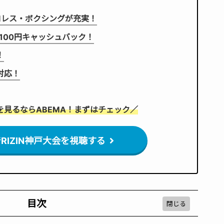
プロレス・ボクシングが充実！
,100円キャッシュバック！
！
対応！
会を見るならABEMA！まずはチェック／
でRIZIN神戸大会を視聴する
目次