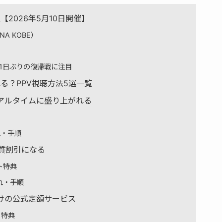
報【2026年5月10日開催】
NA KOBE）
51日ぶりの復帰戦に注目
見れる？PPV視聴方法5選一覧
リアルタイムに盛り上がれる
れ・手順
が実質割引になる
ト特典
流れ・手順
ァン向けの公式定額サービス
金・特典