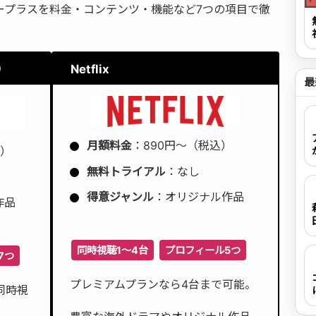
スニープラスを料金・コンテンツ・機能など7つの項目で徹
）
Netflix
最
月額料金
：890円〜（税込）
込）
無料トライアル
：なし
得意ジャンル
：オリジナル作品
作品
同時視聴1〜4台
プロフィール5つ
7つ
プレミアムプランなら4台まで可能。
同時視