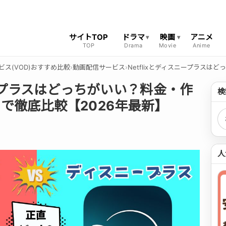
サイトTOP
ドラマ
映画
アニメ
ビス(VOD)おすすめ比較
›
動画配信サービス
›
Netflixとディスニープラス
ニープラスはどっちがいい？料金・作
検
で徹底比較【2026年最新】
検
人