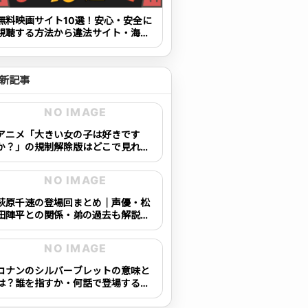
無料映画サイト10選！安心・安全に
視聴する方法から違法サイト・海賊
版の見分け方も解説
新記事
NO IMAGE
アニメ「大きい女の子は好きです
か？」の規制解除版はどこで見れ
る？配信状況を確認！
NO IMAGE
萩原千速の登場回まとめ｜声優・松
田陣平との関係・弟の過去も解説
【コナン】
NO IMAGE
コナンのシルバーブレットの意味と
は？誰を指すか・何話で登場するか
を完全解説