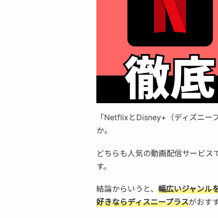
「NetflixとDisney+（デ
か。
どちらも人気の動画配信サービス
す。
結論からいうと、
幅広いジャンルを楽
好きなら
ディスニープラス
がおす