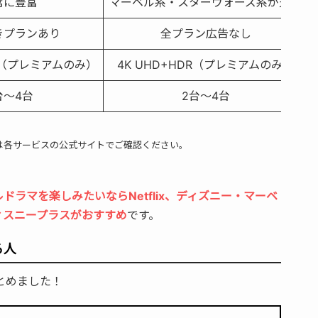
常に豊富
マーベル系・スターウォーズ系が充実
きプランあり
全プラン広告なし
DR（プレミアムのみ）
4K UHD+HDR（プレミアムのみ）
台〜4台
2台〜4台
報は各サービスの公式サイトでご確認ください。
ラマを楽しみたいならNetflix、ディズニー・マーベ
ィスニープラスがおすすめ
です。
る人
まとめました！