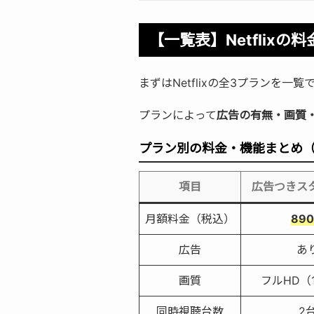
【一覧表】Netflix
まずはNetflixの全3プランを一
プランによって
広告の有無・画質
プラン別の料金・機能まとめ
項目
広告つきス
月額料金（税込）
89
広告
あ
画質
フルHD（1
同時視聴台数
2