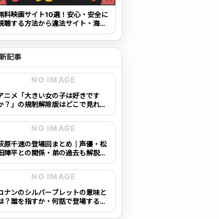
無料映画サイト10選！安心・安全に
視聴する方法から違法サイト・海賊
版の見分け方も解説
新記事
NO IMAGE
アニメ「大きい女の子は好きです
か？」の規制解除版はどこで見れ
る？配信状況を確認！
NO IMAGE
萩原千速の登場回まとめ｜声優・松
田陣平との関係・弟の過去も解説
【コナン】
NO IMAGE
コナンのシルバーブレットの意味と
は？誰を指すか・何話で登場するか
を完全解説