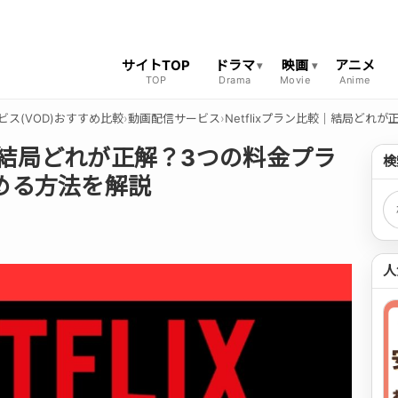
サイトTOP
ドラマ
映画
アニメ
ビス(VOD)おすすめ比較
›
動画配信サービス
›
Netflixプラン比較｜結局ど
較｜結局どれが正解？3つの料金プラ
検
める方法を解説
検
人