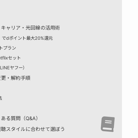
方法｜キャリア・光回線の活用術
でdポイント最大20%還元
セットプラン
flixセット
x（LINEヤフー）
ン変更・解約手順
法
よくある質問（Q&A）
ンは視聴スタイルに合わせて選ぼう