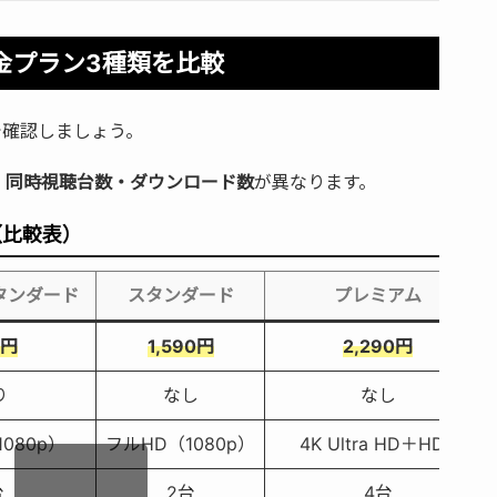
の料金プラン3種類を比較
覧で確認しましょう。
・同時視聴台数・ダウンロード数
が異なります。
（比較表）
タンダード
スタンダード
プレミアム
0円
1,590円
2,290円
り
なし
なし
080p）
フルHD（1080p）
4K Ultra HD＋HDR
台
2台
4台