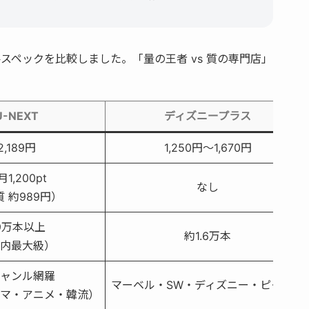
要スペックを比較しました。「量の王者 vs 質の専門店」
U-NEXT
ディズニープラス
2,189円
1,250円〜1,670円
1,200pt
なし
 約989円）
9万本以上
約1.6万本
内最大級）
ジャンル網羅
マーベル・SW・ディズニー・ピクサー
マ・アニメ・韓流）