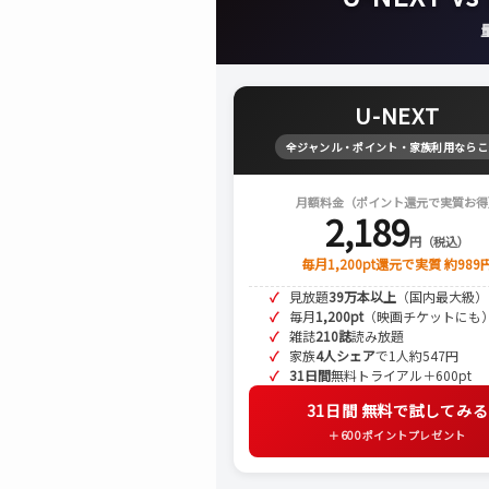
U-NEXT
全ジャンル・ポイント・家族利用ならこ
月額料金（ポイント還元で実質お得
2,189
円（税込）
毎月1,200pt還元で実質 約989
見放題
39万本以上
（国内最大級）
毎月
1,200pt
（映画チケットにも
雑誌
210誌
読み放題
家族
4人シェア
で1人約547円
31日間
無料トライアル＋600pt
31日間 無料で試してみる
＋600ポイントプレゼント