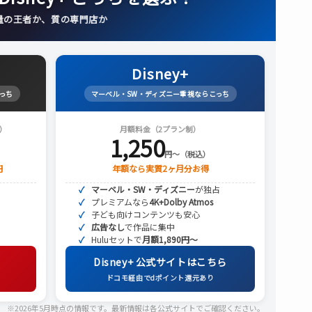
量の王者か、質の専門店か
Disney+
っち
マーベル・SW・ディズニー重視ならこっち
）
月額料金（2プラン制）
1,250
円〜（税込）
円
年額なら実質2ヶ月分お得
マーベル・SW・ディズニー
が独占
）
プレミアムなら
4K+Dolby Atmos
子ども向けコンテンツも安心
広告なし
で作品に集中
Huluセットで
月額1,890円〜
Disney+ 公式サイトはこちら
ドコモ経由でdポイント還元あり
※2026年5月時点の情報です。最新情報は各公式サイトでご確認ください。