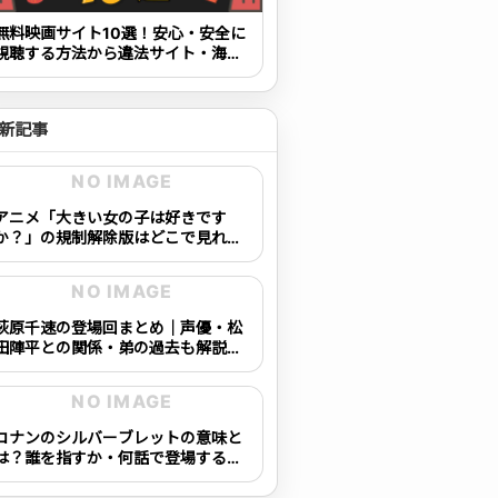
無料映画サイト10選！安心・安全に
視聴する方法から違法サイト・海賊
版の見分け方も解説
新記事
NO IMAGE
アニメ「大きい女の子は好きです
か？」の規制解除版はどこで見れ
る？配信状況を確認！
NO IMAGE
萩原千速の登場回まとめ｜声優・松
田陣平との関係・弟の過去も解説
【コナン】
NO IMAGE
コナンのシルバーブレットの意味と
は？誰を指すか・何話で登場するか
を完全解説