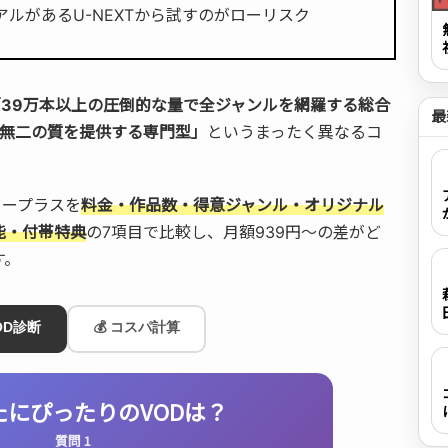
アルがあるU-NEXTから試すのがローリスク
「39万本以上の圧倒的な量で全ジャンルを網羅する総合
最
一無二の質を提供する専門型」
というまったく異なるコ
ニープラスを
料金・作品数・得意ジャンル・オリジナル
能・付帯特典
の7項目で比較し、月額939円〜の差がど
す。
VOD診断
💰 コスパ計算
なたにぴったりのVODは？
質問 1